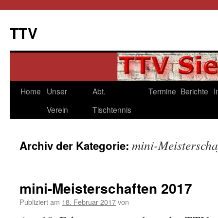
TTV
Springe
Home
Unser
Abt.
Termine
Berichte
I
zum
Verein
Tischtennis
Inhalt
mini-Meisterscha
Archiv der Kategorie:
mini-Meisterschaften 2017
Publiziert am
18. Februar 2017
von